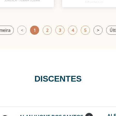
JURÍDICA - TURMA TCE/RN
Infraestrutura
Infraestrutura
meira
<
1
2
3
4
5
>
Últ
DISCENTES
ALE