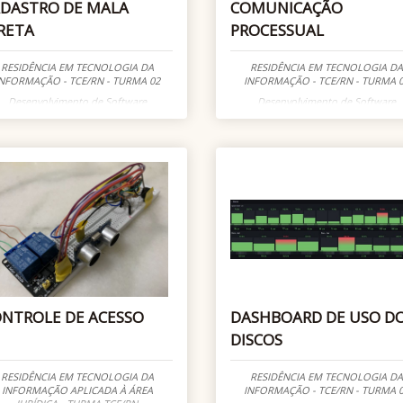
DASTRO DE MALA
COMUNICAÇÃO
RETA
PROCESSUAL
RESIDÊNCIA EM TECNOLOGIA DA
RESIDÊNCIA EM TECNOLOGIA DA
NFORMAÇÃO - TCE/RN - TURMA 02
INFORMAÇÃO - TCE/RN - TURMA 
Desenvolvimento de Software
Desenvolvimento de Software
NTROLE DE ACESSO
DASHBOARD DE USO D
DISCOS
RESIDÊNCIA EM TECNOLOGIA DA
RESIDÊNCIA EM TECNOLOGIA DA
INFORMAÇÃO APLICADA À ÁREA
INFORMAÇÃO - TCE/RN - TURMA 