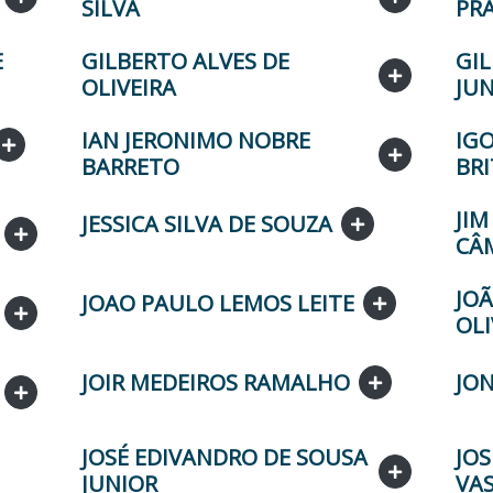
SILVA
PR
E
GILBERTO ALVES DE
GIL
OLIVEIRA
JU
IAN JERONIMO NOBRE
IGO
BARRETO
BR
JI
JESSICA SILVA DE SOUZA
CÂ
JO
JOAO PAULO LEMOS LEITE
OLI
JOIR MEDEIROS RAMALHO
JON
JOSÉ EDIVANDRO DE SOUSA
JO
JUNIOR
VA