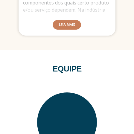
componentes dos quais certo produto
e/ou serviço dependem. Na indústria
da Tecnologia da Informação não é
diferente. Cada sistema é constituído
LEIA MAIS
de várias partes, bibliotecas, serviços,
máquinas, ativos de rede, artefatos
dos mais diversos e para que um
sistema tenha consistência na sua
construção é necessário tomar um
conjunto de cuidados com relação a
EQUIPE
que produto de software depende de
quais componentes.
Quando tratamos de software deve-se
conhecer o produto de software como
um todo, desde o manual do usuário
até a última versão em produção.
Planejamento de artefatos e como eles
serão estruturados, que usuários