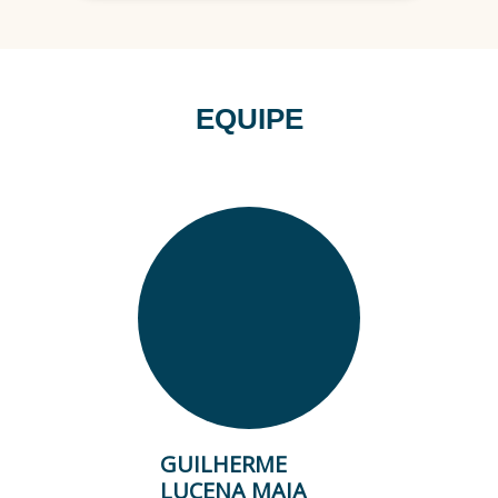
informação para web, que venham a
ser feitos para este tribunal.
Com esta arquitetura de referência
espera-se avançar em diversos pontos
EQUIPE
que demandam atenção à Diretoria de
Informática, como, por exemplo, o
ganho expressivo de produtividade,
padronização dos projetos, ganhos em
escalabilidade, qualidade e,
consequentemente, em
manutenibilidade.
Por fim, este trabalho gerará como
fruto uma documentação que reunirá
as principais informações e definições
desta arquitetura de referência, o que
servirá como um arcabouço definitivo
GUILHERME
para o desenvolvimento de software
LUCENA MAIA
do TCE/RN. Isto contribuirá para a