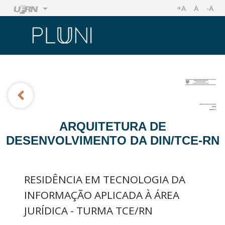
+A
A
-A
AUMENTAR TA
TAMANHO
REDU
Ir
Ir
ARQUITETURA DE
DESENVOLVIMENTO DA DIN/TCE-RN
RESIDÊNCIA EM TECNOLOGIA DA
INFORMAÇÃO APLICADA À ÁREA
JURÍDICA - TURMA TCE/RN