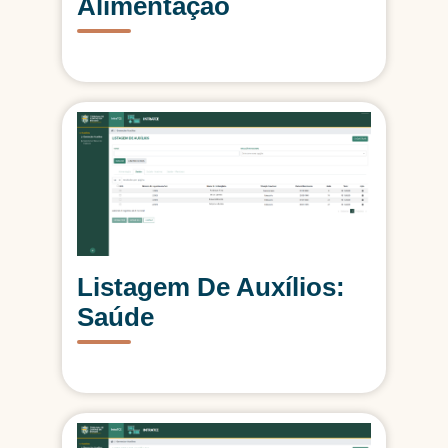
Alimentação
nascimento.
Base de Cálculo: Interface para
configurar os valores dos
auxílios, considerando tipos de
auxílio e faixas etárias.
A tela de listagem exibe dados
como número do requerimento,
nome do contemplado, situação
funcional, idade e valor do auxílio,
com opções de exportação em
PDF ou XLS.
Listagem De Auxílios:
Saúde