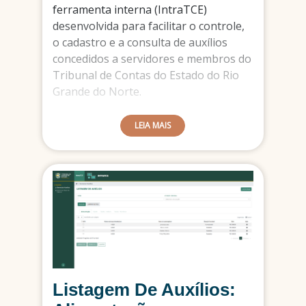
ferramenta interna (IntraTCE)
desenvolvida para facilitar o controle,
o cadastro e a consulta de auxílios
concedidos a servidores e membros do
Tribunal de Contas do Estado do Rio
Grande do Norte.
Funcionalidades principais:
LEIA MAIS
Gerenciar Auxílios: Consulta
rápida dos auxílios por tipo
(Alimentação, Saúde, Saúde –
Inativos e Saúde – Membros),
com filtros por nome e situação
funcional.
Cadastro de Auxílio: Permite
cadastrar auxílios com base na
identificação da pessoa, feita por
Listagem De Auxílios:
CPF, nome ou data de