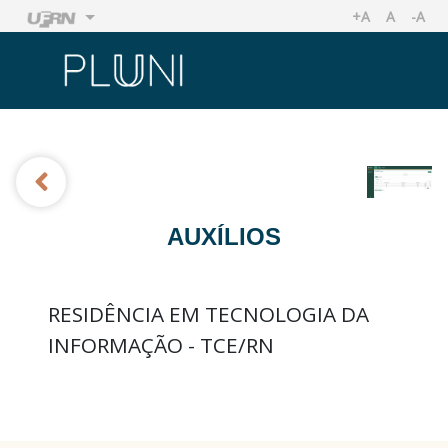
+A
A
-A
AUMENTAR TA
TAMANHO
REDU
Ir
Ir
AUXÍLIOS
RESIDÊNCIA EM TECNOLOGIA DA
INFORMAÇÃO - TCE/RN