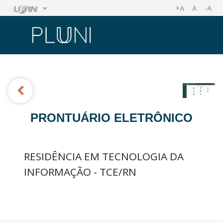
+A
A
-A
AUMENTAR TA
TAMANHO
REDU
Ir
Ir
PRONTUÁRIO ELETRÔNICO
RESIDÊNCIA EM TECNOLOGIA DA
INFORMAÇÃO - TCE/RN