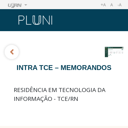
+A
A
-A
AUMENTAR TA
TAMANHO
REDU
Ir
Ir
INTRA TCE – MEMORANDOS
RESIDÊNCIA EM TECNOLOGIA DA
INFORMAÇÃO - TCE/RN