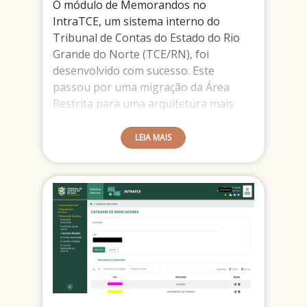
O módulo de Memorandos no
IntraTCE, um sistema interno do
Tribunal de Contas do Estado do Rio
Grande do Norte (TCE/RN), foi
desenvolvido com sucesso. Este
passou por uma migração da Área
Restrita para uma arquitetura mais
flexível, permitindo a adoção de
tecnologias atuais. O módulo engloba
LEIA MAIS
diversas funcionalidades, incluindo o
gerenciar memorandos, listagem de
setores, marcadores, verificação de
autenticidade, cancelamento de
tramitações e conversão de
memorandos em processos. Na área
de gerenciar memorandos, abas foram
incorporadas para classificar os
memorandos em categorias como
Pendentes, Recebidos, No Setor,