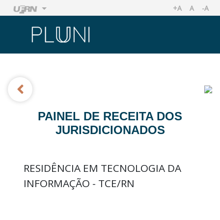
+A
A
-A
AUMENTAR TA
TAMANHO
REDU
Ir
Ir
PAINEL DE RECEITA DOS
JURISDICIONADOS
RESIDÊNCIA EM TECNOLOGIA DA
INFORMAÇÃO - TCE/RN