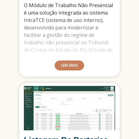
O Módulo de Trabalho Não Presencial
é uma solução integrada ao sistema
IntraTCE (sistema de uso interno),
desenvolvida para modernizar e
facilitar a gestão do regime de
trabalho não presencial no Tribunal
de Contas do Estado do Rio Grande do
Norte (TCE/RN).
LEIA MAIS
Projetado com foco em agilidade,
transparência e conformidade, a
ferramenta permite que servidores
solicitem sua adesão ao trabalho não
presencial de forma digital. Já os
gestores contam com ferramentas
para analisar, aprovar e acompanhar
todas as solicitações em tramitação,
com fluxos estruturados e seguros.