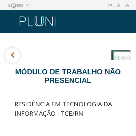
+A
A
-A
AUMENTAR TA
TAMANHO
REDU
Ir
Ir
MÓDULO DE TRABALHO NÃO
PRESENCIAL
RESIDÊNCIA EM TECNOLOGIA DA
INFORMAÇÃO - TCE/RN