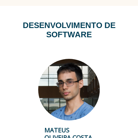
Versões para Android e IOS;
A comunicação com o público
externo será de forma
segmentada, provenientes da
DESENVOLVIMENTO DE
ASCOM ou outras unidades do
SOFTWARE
TRE como Corregedoria ou
Gabinetes das Secretarias.
MATEUS
OLIVEIRA COSTA