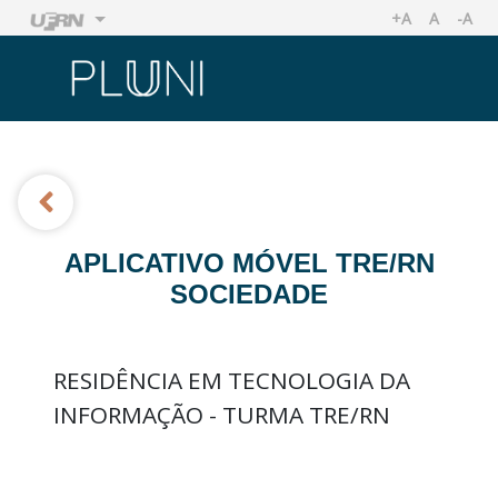
+A
A
-A
AUMENTAR TA
TAMANHO
REDU
Ir
Ir
APLICATIVO MÓVEL TRE/RN
SOCIEDADE
RESIDÊNCIA EM TECNOLOGIA DA
INFORMAÇÃO - TURMA TRE/RN