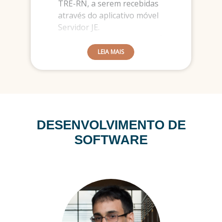
TRE-RN, a serem recebidas
através do aplicativo móvel
Servidor JE.
Possibilitar a realização de filtros
de envio por cargo, sexo, unidade
LEIA MAIS
de lotação, situação funcional,
etc.
Possibilitar o envio de
mensagens endereçadas
usuários do aplicativo móvel JE
Sociedade.
DESENVOLVIMENTO DE
Possibilitar a realização de filtros
SOFTWARE
de envio por área de interesse
definidas pelo usuário ao
configurar o aplicativo.
Permitir o agendamento do envio
de mensagens.