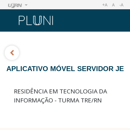
+A
A
-A
AUMENTAR TA
TAMANHO
REDU
Ir
Ir
APLICATIVO MÓVEL SERVIDOR JE
RESIDÊNCIA EM TECNOLOGIA DA
INFORMAÇÃO - TURMA TRE/RN