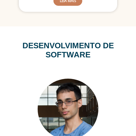
do TRE.
LEIA MAIS
Implementar alertas sobre
eventos e datas importantes,
como proximidade de férias,
feriados, etc.
Permitir que o servidor configure
alertas para eventos
DESENVOLVIMENTO DE
relacionados aos principais
SOFTWARE
sistemas em uso no Regional,
permitindo assim que o usuário
seja comunicado de situações
A comunicação com os usuários
do aplicativo se dará de forma
segmentada, provenientes da
ASCOM ou outras unidades do
TRE como Corregedoria ou
Gabinetes das Secretarias.