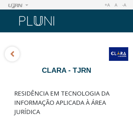
+A
A
-A
AUMENTAR TA
TAMANHO
REDU
Ir
Ir
CLARA - TJRN
RESIDÊNCIA EM TECNOLOGIA DA
INFORMAÇÃO APLICADA À ÁREA
JURÍDICA