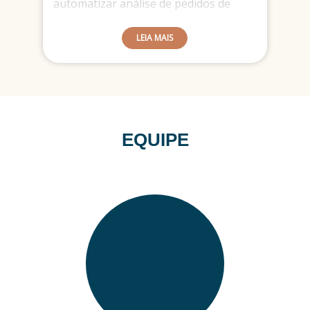
automatizar análise de pedidos de
extinção de processo; analisar
processos direcionados a unidades
LEIA MAIS
diversas da competente; entre outros.
Funciona de forma totalmente
integrada ao PJE.
EQUIPE