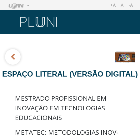
+A
A
-A
AUMENTAR TA
TAMANHO
REDU
Ir
Ir
ESPAÇO LITERAL (VERSÃO DIGITAL)
MESTRADO PROFISSIONAL EM
INOVAÇÃO EM TECNOLOGIAS
EDUCACIONAIS
METATEC: METODOLOGIAS INOV-