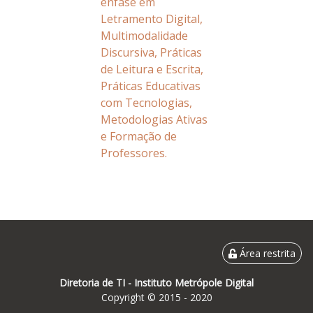
ênfase em
Letramento Digital,
Multimodalidade
Discursiva, Práticas
de Leitura e Escrita,
Práticas Educativas
com Tecnologias,
Metodologias Ativas
e Formação de
Professores.
Área restrita
Diretoria de TI -
Instituto Metrópole Digital
Copyright © 2015 - 2020