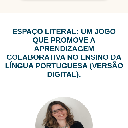
e o trabalho em equipe.
O jogo
Espaço Literal
é uma
ferramenta pedagógica que alia
entretenimento e aprendizagem
,
ESPAÇO LITERAL: UM JOGO
tornando o estudo da língua mais
QUE PROMOVE A
atrativo, significativo e interativo.
APRENDIZAGEM
COLABORATIVA NO ENSINO DA
LÍNGUA PORTUGUESA (VERSÃO
DIGITAL).