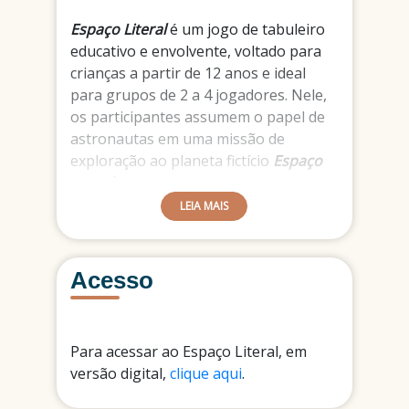
Espaço Literal
é um jogo de tabuleiro
educativo e envolvente, voltado para
crianças a partir de 12 anos e ideal
para grupos de 2 a 4 jogadores. Nele,
os participantes assumem o papel de
astronautas em uma missão de
exploração ao planeta fictício
Espaço
Literal
, onde cada desafio está
relacionado ao universo da
Língua
LEIA MAIS
Portuguesa
.
Ao longo da jornada, os jogadores
Acesso
enfrentam perguntas, tarefas e
dinâmicas que exploram conteúdos
gramaticais. A proposta do jogo é
transformar o aprendizado em uma
Para acessar ao Espaço Literal, em
experiência divertida e colaborativa,
versão digital,
clique aqui
.
estimulando o raciocínio, a criatividade