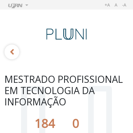
+A
A
-A
AUMENTAR TA
TAMANHO
REDU
Ir
Ir
MESTRADO PROFISSIONAL
EM TECNOLOGIA DA
INFORMAÇÃO
184
0